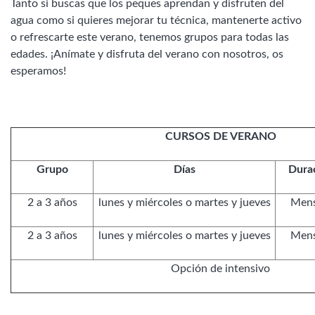
Tanto si buscas que los peques aprendan y disfruten del
agua como si quieres mejorar tu técnica, mantenerte activo
o refrescarte este verano, tenemos grupos para todas las
edades. ¡Anímate y disfruta del verano con nosotros, os
esperamos!
CURSOS DE VERANO
Grupo
Días
Dura
2 a 3 años
lunes y miércoles o martes y jueves
Mens
2 a 3 años
lunes y miércoles o martes y jueves
Mens
Opción de intensivo