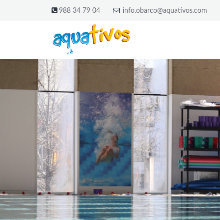
988 34 79 04
info.obarco@aquativos.com